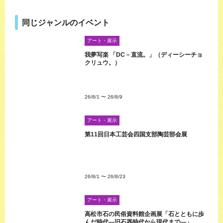
同じジャンルのイベント
アート・展示
我夢写楽 「DC－直流。」（ディーシーチョ
クリュウ。）
26/8/1
〜
26/8/9
アート・展示
第11回日本工芸会四国支部陶芸部会展
26/8/1
〜
26/8/23
アート・展示
高松市石の民俗資料館企画展「石とともに歩
んだ時代―旧石器時代から現代まで―」