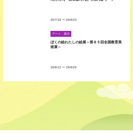
26/7/18
〜
26/8/23
アート・展示
ぼくの絵わたしの絵展～第８５回全国教育美
術展～
26/8/12
〜
26/8/26