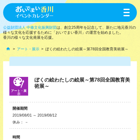
toggle
navigat
公益財団法人 中條文化振興財団
は、創立25周年を記念して、新たに地元香川の
様々な文化を応援するために「おいでまい香川」の運営を始めました。
香川の様々な文化発展を応援。
アート・展示
ぼくの絵わたしの絵展～第78回全国教育美術展～
ぼくの絵わたしの絵展～第78回全国教育美
術展～
アート・展
示
開催期間
2019/08/01 ～ 2019/08/12
休み： －
時間