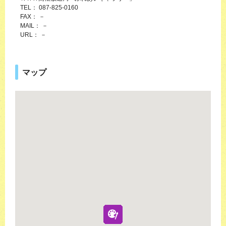
TEL： 087-825-0160
FAX： －
MAIL： －
URL： －
マップ