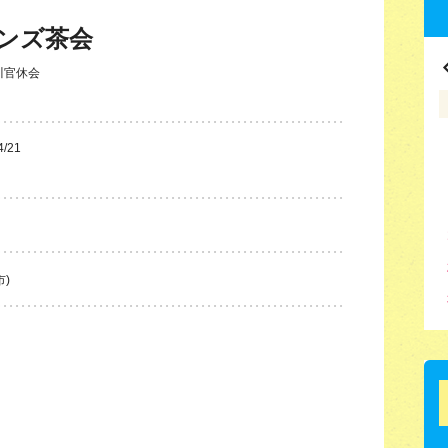
ンズ茶会
川官休会
4/21
)