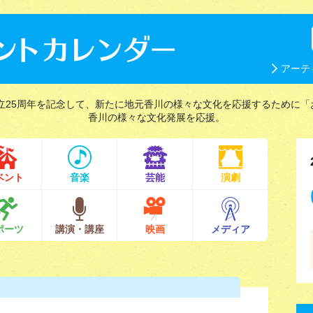
アーテ
立25周年を記念して、新たに地元香川の様々な文化を応援するために「
香川の様々な文化発展を応援。
ベント
音楽
芸能
演劇
ポーツ
講演・講座
映画
メディア