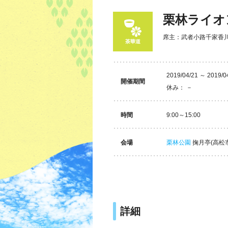
栗林ライオ
席主：武者小路千家香
茶華道
2019/04/21 ～ 2019/0
開催期間
休み： －
時間
9:00～15:00
会場
栗林公園
掬月亭(高松市
詳細