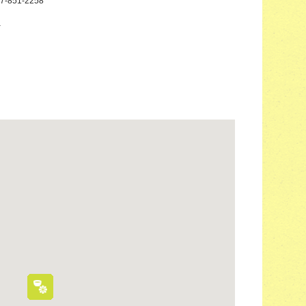
7-851-2258
－
－