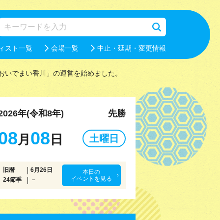
ィスト一覧
会場一覧
中止・延期・変更情報
おいでまい香川」の運営を始めました。
2026年(令和8年)
先勝
08
08
月
日
土曜日
旧暦
6月26日
本日の
イベントを見る
24節季
－