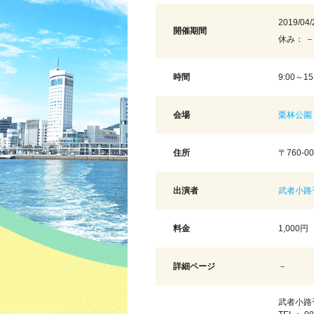
2019/04/
開催期間
休み： －
時間
9:00～15
会場
栗林公園
住所
〒760-0
出演者
武者小路
料金
1,000
詳細ページ
－
武者小路