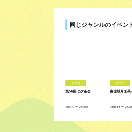
同じジャンルのイベン
茶華道
茶華道
第56回七夕茶会
由佐城月釜茶
26/8/9
〜
26/8/9
26/8/16
〜
26/8