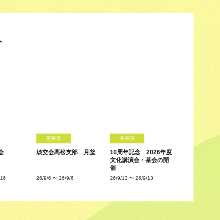
ト
茶華道
茶華道
会
淡交会高松支部 月釜
10周年記念 2026年度
文化講演会・茶会の開
催
/16
26/9/6
〜
26/9/6
26/9/13
〜
26/9/13