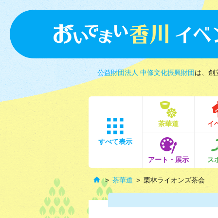
公益財団法人 中條文化振興財団
は、創
茶華道
イ
すべて表示
アート・展示
ス
茶華道
栗林ライオンズ茶会